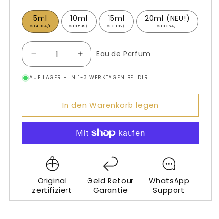
5ml
10ml
15ml
20ml (NEU!)
€14.034/l
€13.599/l
€13.132/l
€10.364/l
Eau de Parfum
Verringere
Erhöhe
die
die
Menge
Menge
AUF LAGER - IN 1-3 WERKTAGEN BEI DIR!
für
für
Louis
Louis
In den Warenkorb legen
Vuitton
Vuitton
Collection
Collection
3+5
3+5
GRATIS
GRATIS
(LIMITED)
(LIMITED)
Original
Geld Retour
WhatsApp
zertifiziert
Garantie
Support