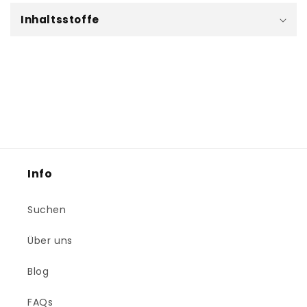
p
Inhaltsstoffe
p
b
a
r
e
r
I
n
h
Info
a
l
Suchen
t
Über uns
Blog
FAQs