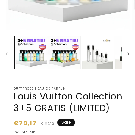
DUFTPROBE I EAU DE PARFUM
Louis Vuitton Collection
3+5 GRATIS (LIMITED)
€70,17
Sale
Normaler
Verkaufspreis
€187,12
Preis
Inkl. Steuern.